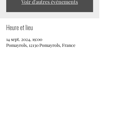
Voir d'autres événements
Heure et lieu
14 sept. 2024, 19:00
Pomayrols, 12130 Pomayrols, France
Partager cet événement
amista2022@gmail.com
© 2022 par AMISTA